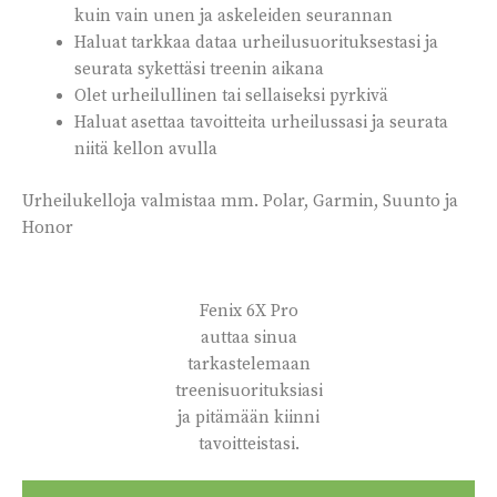
kuin vain unen ja askeleiden seurannan
Haluat tarkkaa dataa urheilusuorituksestasi ja
seurata sykettäsi treenin aikana
Olet urheilullinen tai sellaiseksi pyrkivä
Haluat asettaa tavoitteita urheilussasi ja seurata
niitä kellon avulla
Urheilukelloja valmistaa mm. Polar, Garmin, Suunto ja
Honor
Fenix 6X Pro
auttaa sinua
tarkastelemaan
treenisuorituksiasi
ja pitämään kiinni
tavoitteistasi.