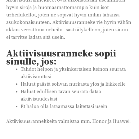
Aktiivisuusrannekkeet ovat ulkonäöltään useimmiten
hyvin siroja ja huomaamattomampia kuin isot
urheilukellot, joten ne sopivat hyvin mihin tahansa
asukokonaisuuteen. Aktiivisuusranneke vie hyvin vähän
akkua verrattuna urheilu- saati älykelloon, joten sinun
ei tarvitse ladata sitä usein.
Aktiivisuusranneke sopii
sinulle, jos:
Tahdot helpon ja yksinkertaisen keinon seurata
aktiivisuuttasi
Haluat päästä sohvan nurkasta ylös ja liikkeelle
Haluat edullisen tavan seurata dataa
aktiivisuudestasi
Et halua olla lataamassa laitettasi usein
Aktiivisuusrannekkeita valmistaa mm. Honor ja Huawei.