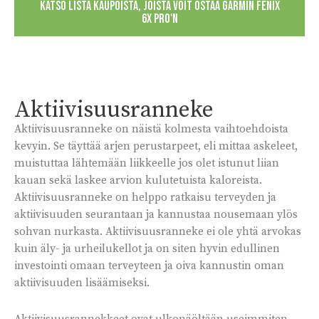
KATSO LISTA KAUPOISTA, JOISTA VOIT OSTAA GARMIN FENIX
6X PRO'N
Aktiivisuusranneke
Aktiivisuusranneke on näistä kolmesta vaihtoehdoista
kevyin. Se täyttää arjen perustarpeet, eli mittaa askeleet,
muistuttaa lähtemään liikkeelle jos olet istunut liian
kauan sekä laskee arvion kulutetuista kaloreista.
Aktiivisuusranneke on helppo ratkaisu terveyden ja
aktiivisuuden seurantaan ja kannustaa nousemaan ylös
sohvan nurkasta. Aktiivisuusranneke ei ole yhtä arvokas
kuin äly- ja urheilukellot ja on siten hyvin edullinen
investointi omaan terveyteen ja oiva kannustin oman
aktiivisuuden lisäämiseksi.