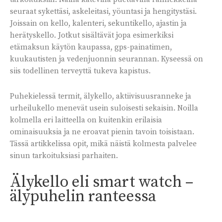
seuraat sykettäsi, askeleitasi, yöuntasi ja hengitystäsi.
Joissain on kello, kalenteri, sekuntikello, ajastin ja
herätyskello. Jotkut sisältävät jopa esimerkiksi
etämaksun käytön kaupassa, gps-painatimen,
kuukautisten ja vedenjuonnin seurannan. Kyseessä on
siis todellinen terveyttä tukeva kapistus.
Puhekielessä termit, älykello, aktiivisuusranneke ja
urheilukello menevät usein suloisesti sekaisin. Noilla
kolmella eri laitteella on kuitenkin erilaisia
ominaisuuksia ja ne eroavat pienin tavoin toisistaan.
Tässä artikkelissa opit, mikä näistä kolmesta palvelee
sinun tarkoituksiasi parhaiten.
Älykello eli smart watch –
älypuhelin ranteessa