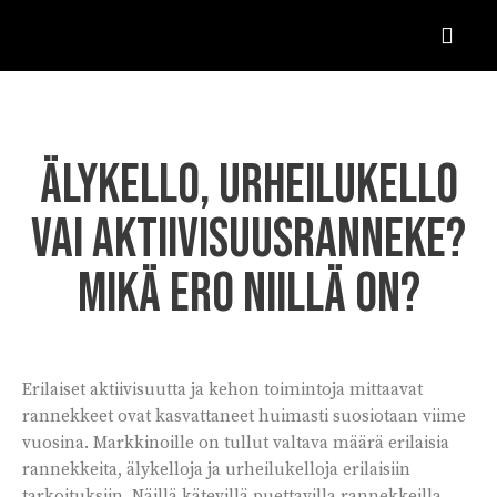
Älykello, urheilukello
vai aktiivisuusranneke?
Mikä ero niillä on?
Erilaiset aktiivisuutta ja kehon toimintoja mittaavat
rannekkeet ovat kasvattaneet huimasti suosiotaan viime
vuosina. Markkinoille on tullut valtava määrä erilaisia
rannekkeita, älykelloja ja urheilukelloja erilaisiin
tarkoituksiin. Näillä kätevillä puettavilla rannekkeilla