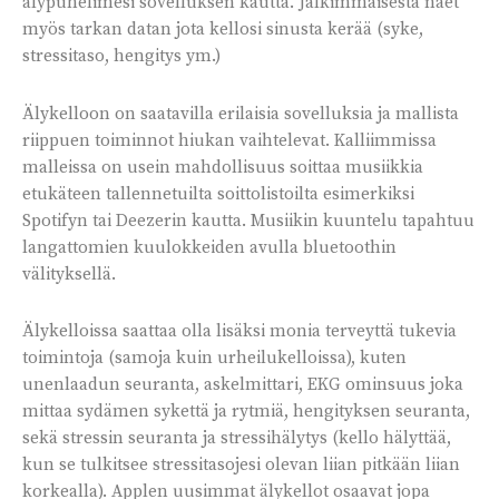
älypuhelimesi sovelluksen kautta. Jälkimmäisestä näet
myös tarkan datan jota kellosi sinusta kerää (syke,
stressitaso, hengitys ym.)
Älykelloon on saatavilla erilaisia sovelluksia ja mallista
riippuen toiminnot hiukan vaihtelevat. Kalliimmissa
malleissa on usein mahdollisuus soittaa musiikkia
etukäteen tallennetuilta soittolistoilta esimerkiksi
Spotifyn tai Deezerin kautta. Musiikin kuuntelu tapahtuu
langattomien kuulokkeiden avulla bluetoothin
välityksellä.
Älykelloissa saattaa olla lisäksi monia terveyttä tukevia
toimintoja (samoja kuin urheilukelloissa), kuten
unenlaadun seuranta, askelmittari, EKG ominsuus joka
mittaa sydämen sykettä ja rytmiä, hengityksen seuranta,
sekä stressin seuranta ja stressihälytys (kello hälyttää,
kun se tulkitsee stressitasojesi olevan liian pitkään liian
korkealla). Applen uusimmat älykellot osaavat jopa