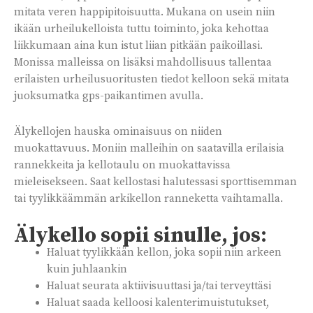
mitata veren happipitoisuutta. Mukana on usein niin
ikään urheilukelloista tuttu toiminto, joka kehottaa
liikkumaan aina kun istut liian pitkään paikoillasi.
Monissa malleissa on lisäksi mahdollisuus tallentaa
erilaisten urheilusuoritusten tiedot kelloon sekä mitata
juoksumatka gps-paikantimen avulla.
Älykellojen hauska ominaisuus on niiden
muokattavuus. Moniin malleihin on saatavilla erilaisia
rannekkeita ja kellotaulu on muokattavissa
mieleisekseen. Saat kellostasi halutessasi sporttisemman
tai tyylikkäämmän arkikellon ranneketta vaihtamalla.
Älykello sopii sinulle, jos:
Haluat tyylikkään kellon, joka sopii niin arkeen
kuin juhlaankin
Haluat seurata aktiivisuuttasi ja/tai terveyttäsi
Haluat saada kelloosi kalenterimuistutukset,