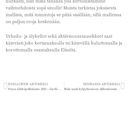
nurkasta, niin mikä tahansa yllä kertomistamme
vaihtoehdoista sopii sinulle! Muista tarkistaa jokaisesta
mallista, mitä toimintoja se pitää sisällään, sillä malleissa
on paljon eroja keskenään.
Urheilu- ja älykellot sekä aktiivisuusrannekkeet saat
kätevästi joko kertamaksulla tai kätevällä kuluttomalla ja
korottomalla osamaksulla Elisalta.
EDELLINEN ARTIKKELI
SEURAAVA ARTIKKELI
Paras sähköpotkulauta 2023 – löydä markkinoiden laadukkain potkulauta parhaaseen hintaan
Näin uusit kylpyhuoneen silikonisauman