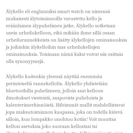
Älykello eli englanniksi smart watch on nimensä
mukaisesti älytoiminnoilla varustettu kello ja
eräänlainen älypuhelimen jatke. Älykello sotketaan
usein urheilukelloon, eikä mikään ihme sillä osaan
urheilurannekkeista on lisätty älykellojen ominaisuuksia
ja joihinkin älykelloihin taas urheilukellojen
ominaisuuksia. Toisinaan nämä kaksi voivat siis osittain
olla synonyymejä.
Älykello kuitenkin yleensä näyttää enemmän
perinteiseltä rannekellolta. Älykello yhdistetään
bluetoothilla puhelimeen, jolloin saat kelloon
ilmoitukset viesteistä, saapuvista puheluista ja
kalenterimerkinnöistä. Hifeimmät mallit mahdollistavat
jopa maksutoiminnon kaupassa, joka on todella kätevä
silloin, kun lompakko unohtuu kotiin! Voit muuttaa
kellosi asetuksia joko suoraan kellostasi tai