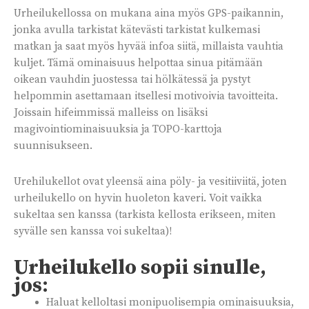
Urheilukellossa on mukana aina myös GPS-paikannin,
jonka avulla tarkistat kätevästi tarkistat kulkemasi
matkan ja saat myös hyvää infoa siitä, millaista vauhtia
kuljet. Tämä ominaisuus helpottaa sinua pitämään
oikean vauhdin juostessa tai hölkätessä ja pystyt
helpommin asettamaan itsellesi motivoivia tavoitteita.
Joissain hifeimmissä malleiss on lisäksi
magivointiominaisuuksia ja TOPO-karttoja
suunnisukseen.
Urehilukellot ovat yleensä aina pöly- ja vesitiiviitä, joten
urheilukello on hyvin huoleton kaveri. Voit vaikka
sukeltaa sen kanssa (tarkista kellosta erikseen, miten
syvälle sen kanssa voi sukeltaa)!
Urheilukello sopii sinulle,
jos:
Haluat kelloltasi monipuolisempia ominaisuuksia,