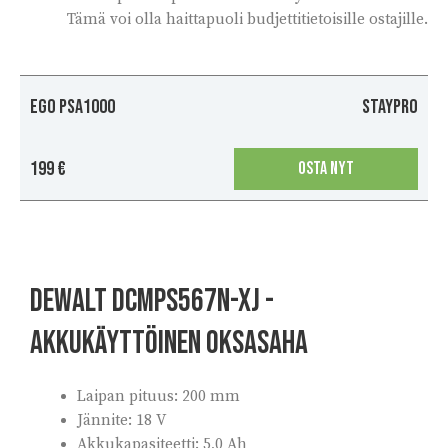
Tämä voi olla haittapuoli budjettitietoisille ostajille.
EGO PSA1000
Staypro
199 €
OSTA NYT
DEWALT DCMPS567N-XJ -
akkukäyttöinen oksasaha
Laipan pituus:
200 mm
Jännite: 18 V
Akkukapasiteetti: 5,0 Ah