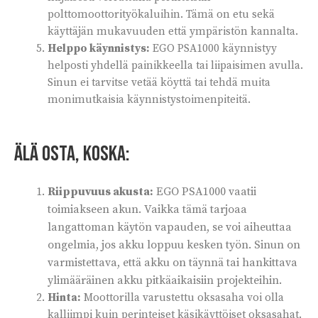
polttomoottorityökaluihin. Tämä on etu sekä
käyttäjän mukavuuden että ympäristön kannalta.
Helppo käynnistys:
EGO PSA1000 käynnistyy
helposti yhdellä painikkeella tai liipaisimen avulla.
Sinun ei tarvitse vetää köyttä tai tehdä muita
monimutkaisia käynnistystoimenpiteitä.
Älä osta, koska:
Riippuvuus akusta:
EGO PSA1000 vaatii
toimiakseen akun. Vaikka tämä tarjoaa
langattoman käytön vapauden, se voi aiheuttaa
ongelmia, jos akku loppuu kesken työn. Sinun on
varmistettava, että akku on täynnä tai hankittava
ylimääräinen akku pitkäaikaisiin projekteihin.
Hinta:
Moottorilla varustettu oksasaha voi olla
kalliimpi kuin perinteiset käsikäyttöiset oksasahat.