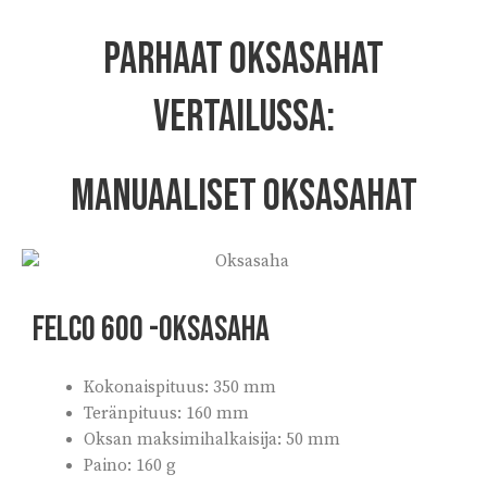
Parhaat oksasahat
vertailussa:
Manuaaliset oksasahat
FELCO 600 -oksasaha
Kokonaispituus: 350 mm
Teränpituus: 160 mm
Oksan maksimihalkaisija: 50 mm
Paino: 160 g