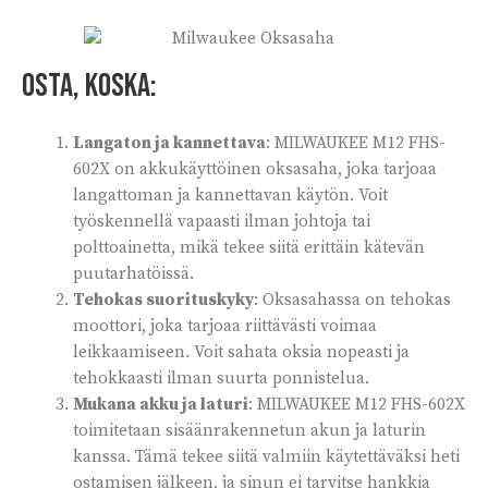
Osta, koska:
Langaton ja kannettava
: MILWAUKEE M12 FHS-
602X on akkukäyttöinen oksasaha, joka tarjoaa
langattoman ja kannettavan käytön. Voit
työskennellä vapaasti ilman johtoja tai
polttoainetta, mikä tekee siitä erittäin kätevän
puutarhatöissä.
Tehokas suorituskyky
: Oksasahassa on tehokas
moottori, joka tarjoaa riittävästi voimaa
leikkaamiseen. Voit sahata oksia nopeasti ja
tehokkaasti ilman suurta ponnistelua.
Mukana akku ja laturi
: MILWAUKEE M12 FHS-602X
toimitetaan sisäänrakennetun akun ja laturin
kanssa. Tämä tekee siitä valmiin käytettäväksi heti
ostamisen jälkeen, ja sinun ei tarvitse hankkia