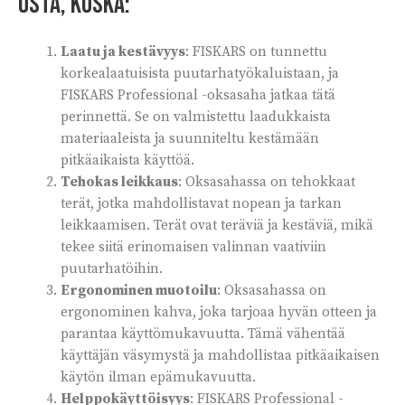
Osta, koska:
Laatu ja kestävyys
: FISKARS on tunnettu
korkealaatuisista puutarhatyökaluistaan, ja
FISKARS Professional -oksasaha jatkaa tätä
perinnettä. Se on valmistettu laadukkaista
materiaaleista ja suunniteltu kestämään
pitkäaikaista käyttöä.
Tehokas leikkaus
: Oksasahassa on tehokkaat
terät, jotka mahdollistavat nopean ja tarkan
leikkaamisen. Terät ovat teräviä ja kestäviä, mikä
tekee siitä erinomaisen valinnan vaativiin
puutarhatöihin.
Ergonominen muotoilu
: Oksasahassa on
ergonominen kahva, joka tarjoaa hyvän otteen ja
parantaa käyttömukavuutta. Tämä vähentää
käyttäjän väsymystä ja mahdollistaa pitkäaikaisen
käytön ilman epämukavuutta.
Helppokäyttöisyys
: FISKARS Professional -