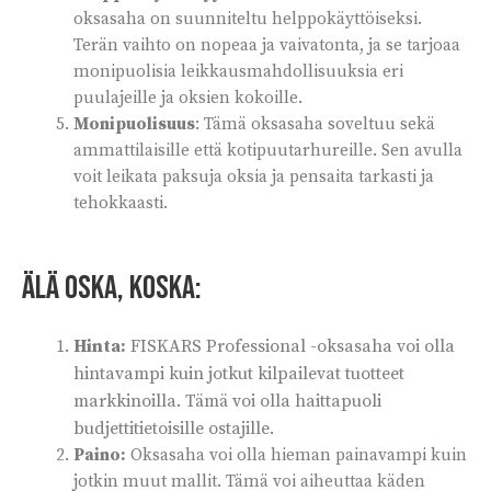
oksasaha on suunniteltu helppokäyttöiseksi.
Terän vaihto on nopeaa ja vaivatonta, ja se tarjoaa
monipuolisia leikkausmahdollisuuksia eri
puulajeille ja oksien kokoille.
Monipuolisuus
: Tämä oksasaha soveltuu sekä
ammattilaisille että kotipuutarhureille. Sen avulla
voit leikata paksuja oksia ja pensaita tarkasti ja
tehokkaasti.
Älä oska, koska:
Hinta:
FISKARS Professional -oksasaha voi olla
hintavampi kuin jotkut kilpailevat tuotteet
markkinoilla. Tämä voi olla haittapuoli
budjettitietoisille ostajille.
Paino:
Oksasaha voi olla hieman painavampi kuin
jotkin muut mallit. Tämä voi aiheuttaa käden