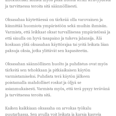
infektioriski. Muista myös pitää huolta terän terävyydestä
ja tarvittaessa teroita sitä säännöllisesti.
Oksasahaa käytettäessä on tärkeää olla varovainen ja
kiinnittää huomiota ympäristöön sekä muihin ihmisiin.
Varmista, että leikkaat oksat turvallisessa ympäristössä ja
että sinulla on hyvä tasapaino ja tukeva jalansija. Älä
koskaan ylitä oksasahan käyttörajaa tai yritä leikata liian
paksuja oksia, jotka ylittävät sen kapasiteetin.
Oksasahan säännöllinen huolto ja puhdistus ovat myös
tärkeitä sen tehokkaan ja pitkäaikaisen käytön
varmistamiseksi. Puhdista terä käytön jälkeen
poistamalla mahdolliset roskat ja öljyä se
asianmukaisesti. Varmista myös, että terä pysyy terävänä
ja tarvittaessa teroita sitä.
Kaiken kaikkiaan oksasaha on arvokas työkalu
puutarhassa. Sen avulla voit leikata ja karsia kasveja