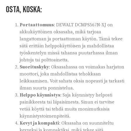
Osta, koska:
Portaattomuus
: DEWALT DCMPS567N-XJ on
akkukäyttöinen oksasaha, mikä tarjoaa
langattoman ja portaattoman käytön. Tämä tekee
siitä erittäin helppokäyttöisen ja mahdollistaa
työskentelyn missä tahansa puutarhassa ilman
johtoja tai polttoainetta.
Suorituskyky
: Oksasahassa on voimakas harjaton
moottori, joka mahdollistaa tehokkaan
leikkaamisen. Voit sahata oksia nopeasti ja tarkasti
ilman suurta ponnistelua.
Helppo käynnistys
: Saja käynnistyy helposti
painikkeesta tai liipaisimesta. Sinun ei tarvitse
vetää köyttä tai tehdä muita monimutkaisia
käynnistystoimenpiteitä.
Kevyt ja kompakti
: Oksasaha on suunniteltu
kevyeksi ja kompaktiksi, mikä tekee siitä