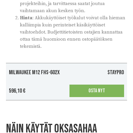
projekteihin, ja tarvittaessa saatat joutua
vaihtamaan akun kesken työn.
Hinta
: Akkukäyttöiset työkalut voivat olla hieman
kalliimpia kuin perinteiset käsikäyttöiset
vaihtoehdot. Budjettitietoisten ostajien kannattaa
ottaa tämä huomioon ennen ostopäätöksen
tekemistä.
MILWAUKEE M12 FHS-602X
Staypro
596,10 €
OSTA NYT
Näin käytät oksasahaa