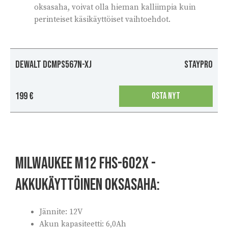
oksasaha, voivat olla hieman kalliimpia kuin
perinteiset käsikäyttöiset vaihtoehdot.
DEWALT DCMPS567N-XJ
Staypro
199 €
OSTA NYT
MILWAUKEE M12 FHS-602X -
akkukäyttöinen oksasaha:
Jännite: 12V
Akun kapasiteetti: 6,0Ah