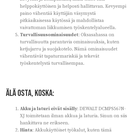
helppokäyttöisen ja helposti hallittavan. Kevyempi
paino vähentää käyttäjän väsymystä
pitkäaikaisessa käytössä ja mahdollistaa
vaivattoman liikkumisen työskentelyalueella.
Turvallisuusominaisuudet
: Oksasahassa on
turvallisuutta parantavia ominaisuuksia, kuten
ketjujarru ja suojakotelo. Nämä ominaisuudet
vähentävät tapaturmariskiä ja tekevät
työskentelystä turvallisempaa.
Älä osta, koska:
Akku ja laturi eivät sisälly
: DEWALT DCMPS567N-
XJ toimitetaan ilman akkua ja laturia. Sinun on siis
hankittava ne erikseen.
Hinta
: Akkukäyttöiset työkalut, kuten tämä