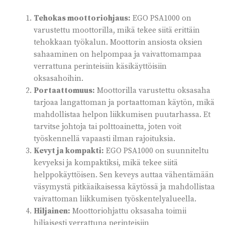
Tehokas moottoriohjaus:
EGO PSA1000 on
varustettu moottorilla, mikä tekee siitä erittäin
tehokkaan työkalun. Moottorin ansiosta oksien
sahaaminen on helpompaa ja vaivattomampaa
verrattuna perinteisiin käsikäyttöisiin
oksasahoihin.
Portaattomuus:
Moottorilla varustettu oksasaha
tarjoaa langattoman ja portaattoman käytön, mikä
mahdollistaa helpon liikkumisen puutarhassa. Et
tarvitse johtoja tai polttoainetta, joten voit
työskennellä vapaasti ilman rajoituksia.
Kevyt ja kompakti:
EGO PSA1000 on suunniteltu
kevyeksi ja kompaktiksi, mikä tekee siitä
helppokäyttöisen. Sen keveys auttaa vähentämään
väsymystä pitkäaikaisessa käytössä ja mahdollistaa
vaivattoman liikkumisen työskentelyalueella.
Hiljainen:
Moottoriohjattu oksasaha toimii
hiljaisesti verrattuna perinteisiin