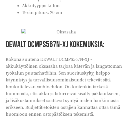
Akkutyyppi: Li-Ion
Terän pituus: 20 cm
Dewalt DCMPS567N-XJ kokemuksia:
Kokonaisuutena DEWALT DCMPS567N-XJ -
akkukäyttöinen oksasaha tarjoaa kätevän ja langattoman
työkalun puutarhatöihin. Sen suorituskyky, helppo
käynnistys ja turvallisuusominaisuudet tekevät siitä
houkuttelevan vaihtoehdon. On kuitenkin tärkeää
huomioida, että akku ja laturi eivät sisälly pakkaukseen,
ja lisäkustannukset saattavat syntyä niiden hankinnasta
erikseen. Budjettitietoisten ostajien kannattaa ottaa tämä
huomioon ennen ostopäätöksen tekemistä.