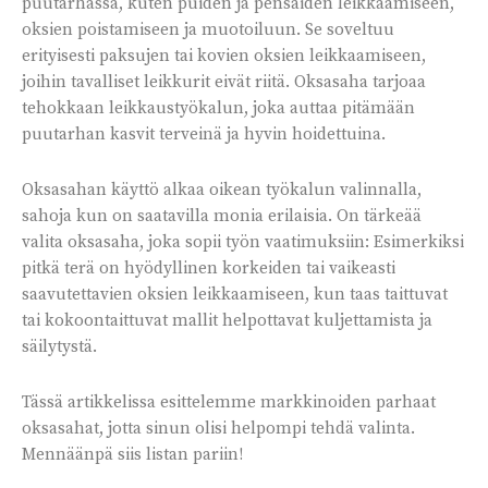
puutarhassa, kuten puiden ja pensaiden leikkaamiseen,
oksien poistamiseen ja muotoiluun. Se soveltuu
erityisesti paksujen tai kovien oksien leikkaamiseen,
joihin tavalliset leikkurit eivät riitä. Oksasaha tarjoaa
tehokkaan leikkaustyökalun, joka auttaa pitämään
puutarhan kasvit terveinä ja hyvin hoidettuina.
Oksasahan käyttö alkaa oikean työkalun valinnalla,
sahoja kun on saatavilla monia erilaisia. On tärkeää
valita oksasaha, joka sopii työn vaatimuksiin: Esimerkiksi
pitkä terä on hyödyllinen korkeiden tai vaikeasti
saavutettavien oksien leikkaamiseen, kun taas taittuvat
tai kokoontaittuvat mallit helpottavat kuljettamista ja
säilytystä.
Tässä artikkelissa esittelemme markkinoiden parhaat
oksasahat, jotta sinun olisi helpompi tehdä valinta.
Mennäänpä siis listan pariin!