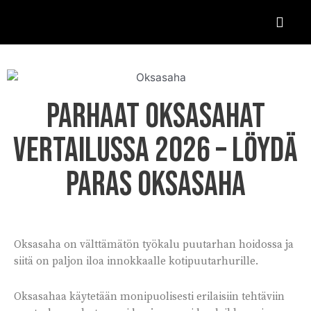
Parhaat oksasahat
vertailussa 2026 – löydä
paras oksasaha
Oksasaha on välttämätön työkalu puutarhan hoidossa ja
siitä on paljon iloa innokkaalle kotipuutarhurille.
Oksasahaa käytetään monipuolisesti erilaisiin tehtäviin