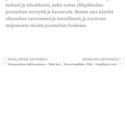
tarkasti ja tehokkaasti, mikä auttaa ylläpitämään
puutarhan terveyttä ja kauneutta. Muista aina käyttää
oksasahaa varovaisesti ja turvallisesti, ja nauti sen
tarjoamista eduista puutarhan hoidossa.
EDELLINEN ARTIKKELI
SEURAAVA ARTIKKELI
Pensasaidan leikkaaminen – Näin hoidat pensasaitaasi oikeaoppisesti
Paras lumilinko 2026 – Lumilingot vertailussa