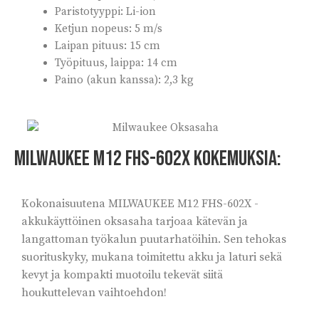
Paristotyyppi: Li-ion
Ketjun nopeus: 5 m/s
Laipan pituus: 15 cm
Työpituus, laippa: 14 cm
Paino (akun kanssa): 2,3 kg
MILWAUKEE M12 FHS-602X kokemuksia:
Kokonaisuutena MILWAUKEE M12 FHS-602X -
akkukäyttöinen oksasaha tarjoaa kätevän ja
langattoman työkalun puutarhatöihin. Sen tehokas
suorituskyky, mukana toimitettu akku ja laturi sekä
kevyt ja kompakti muotoilu tekevät siitä
houkuttelevan vaihtoehdon!